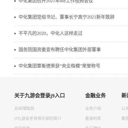
中化集团召开2021年hse工作视频会议
中化集团党组书记、董事长宁高宁2021新年致辞
不平凡的2020，中化人这样走过
国务院国资委宣布聘任中化集团外部董事
中化集团覃衡德荣获“央企楷模”荣誉称号
关于九游会登录j9入口
金融业务
新
总经理致辞
业务介绍
公
j9九游会老哥俱乐部的简介
基准利率
集