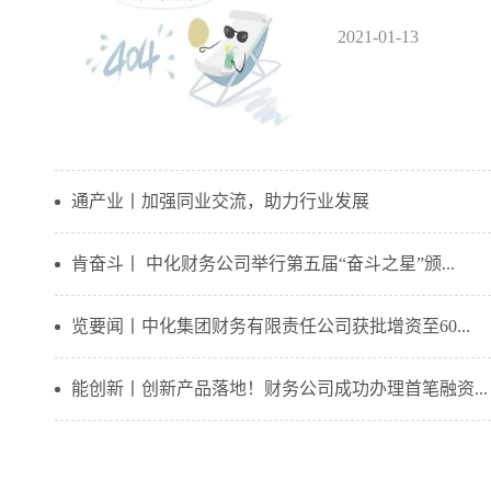
2021-01-13
通产业丨加强同业交流，助力行业发展
肯奋斗丨 中化财务公司举行第五届“奋斗之星”颁...
览要闻丨中化集团财务有限责任公司获批增资至60...
能创新丨创新产品落地！财务公司成功办理首笔融资...