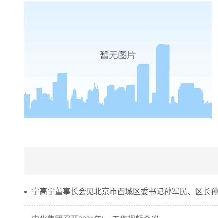
宁高宁董事长会见北京市西城区委书记孙军民、区长