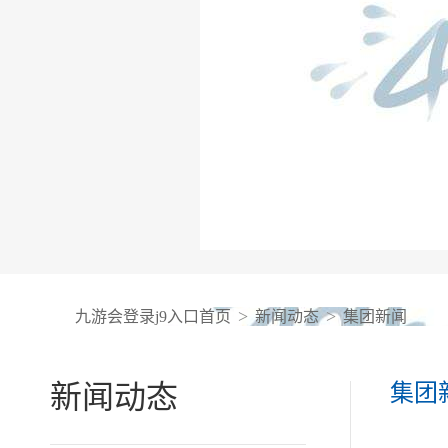
>
>
九游会登录j9入口首页
新闻动态
集团新闻
新闻动态
集团