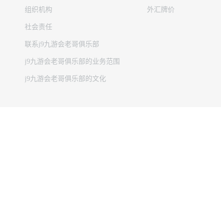
组织机构
外汇牌价
社会责任
联系j9九游会老哥俱乐部
j9九游会老哥俱乐部的业务范围
j9九游会老哥俱乐部的文化