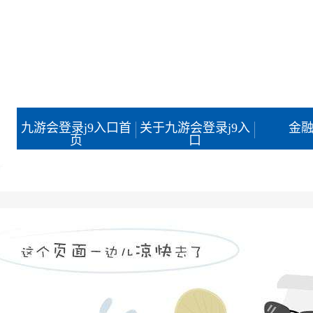
九游会登录j9入口首
关于九游会登录j9入
金
页
口
专题栏目
法律法规
j9九游
的人