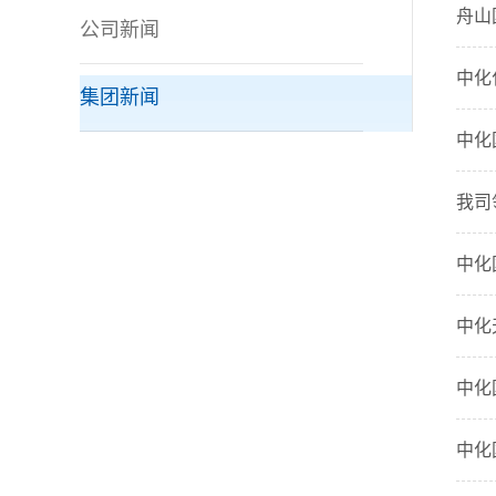
舟山
公司新闻
中化
集团新闻
中化
我司
中化
中化
中化
中化