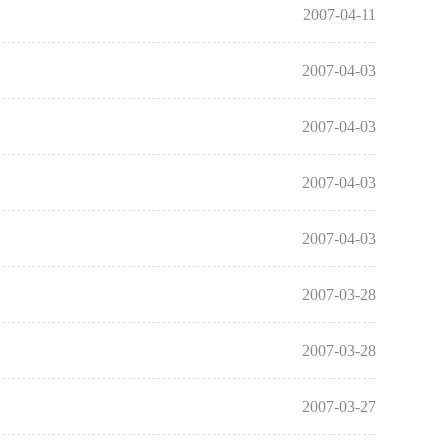
2007-04-11
2007-04-03
2007-04-03
2007-04-03
2007-04-03
2007-03-28
2007-03-28
2007-03-27