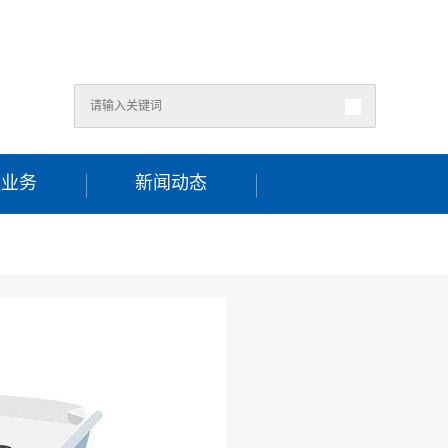
融业务
新闻动态
会老哥俱乐部
才招聘