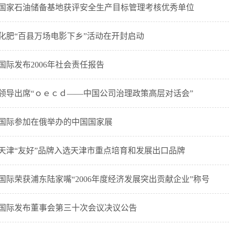
国家石油储备基地获评安全生产目标管理考核优秀单位
化肥“百县万场电影下乡”活动在开封启动
国际发布2006年社会责任报告
领导出席“ｏｅｃｄ——中国公司治理政策高层对话会”
国际参加在俄举办的中国国家展
天津“友好”品牌入选天津市重点培育和发展出口品牌
国际荣获浦东陆家嘴“2006年度经济发展突出贡献企业”称号
国际发布董事会第三十次会议决议公告