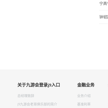
宁高
钟韧
关于九游会登录j9入口
金融业务
总经理致辞
业务介绍
j9九游会老哥俱乐部的简介
基准利率