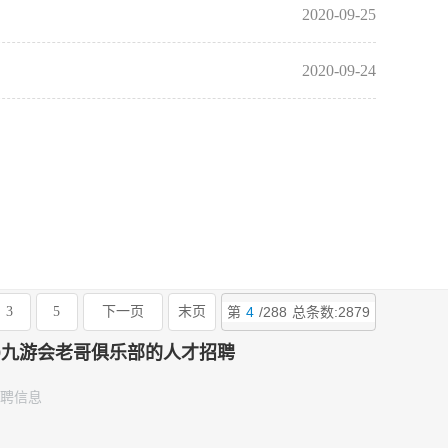
2020-09-25
2020-09-24
3
5
下一页
末页
第
4
/288
总条数:2879
j9九游会老哥俱乐部的人才招聘
聘信息