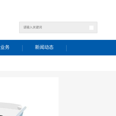
融业务
新闻动态
会老哥俱乐部
才招聘