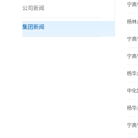
宁高
公司新闻
杨林
集团新闻
宁高
宁高
杨华
中化
杨华
宁高