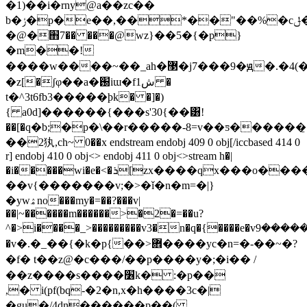
�1)��i�rny@a��zc��
b�ݬ�p�e��,��*��"��%�cݪ�a�3��v�b�������a�o����o���տ�څ�-
�@�֋7�� ���@wz}��5�{�p}
�m��!
����w����~��_ah�۬޳�j7���9�ԭ�.�4(�q�h�����u�3'��so����ۼ�`�%���4ꨊ/
�z[�ʃφ��a�֐iɯ�fش1 �
t�^3t6fb3�����ϸk� �]�)
{ a0d]������{���s'30{��͸!
��[�q�b;�p�\��r�����-8=v��ƽ������ہ͍�nw7qy*�u�rv��d��y},�n~�ӂqϝ�f�:�g�c����g|
��2犱,ch~ 0��x endstream endobj 409 0 obj[/iccbased 414 0
r] endobj 410 0 obj<> endobj 411 0 obj<>stream h�|
�i�����wi�e�<�ܪ[zx����qx���o������z�pnfedf�8�4~|||
��v{�������v;�>�ǐ�n�m=�|}
�ywۿno���my�=��?���v|
��|~������m������>�2�=��u?
^�>i����_>���������v3�n�q�{����e�vܞ������9a�mߏ/
�v�.�_��{�k�p{��>܎����yc�n=�-��~�?
�f� t��z@� c���/��p����y�;�i�� /
��z����s����׶k� :�p��
,� i(pf(bq-�2�n,x�h����3c�|
�gu�/4dn������p��(