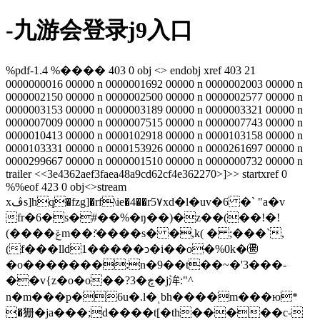
-九游会登录j9入口
%pdf-1.4 %���� 403 0 obj <> endobj xref 403 21
0000000016 00000 n 0000001692 00000 n 0000002003 00000 n
0000002150 00000 n 0000002500 00000 n 0000002577 00000 n
0000003153 00000 n 0000003189 00000 n 0000003321 00000 n
0000007009 00000 n 0000007515 00000 n 0000007743 00000 n
0000010413 00000 n 0000102918 00000 n 0000103158 00000 n
0000103331 00000 n 0000153926 00000 n 0000261697 00000 n
0000299667 00000 n 0000001510 00000 n 0000000732 00000 n
trailer <<3e4362aef3faea48a9cd62cf4e362270>]>> startxref 0
%%eof 423 0 obj<>stream
xڤs]hq�fzg]�rf\ie�4��r5۷xd�l�uv�6 �` "a�v
fr�6�s�#��%�ŋ��)�z��(��!�!
(����ݝm��:̽����s� �,k( � ;���`,
(f���lld1�����ͻ�i��o�%0k�㊝
�o�������:n�9��t��~�'3���-
��v{z�o�o��?3�ڿ�j洠:"^
n�m���p�6u�.l�ͺbh����m���ю*
�㹪�ja���;d����t[�th�����c-