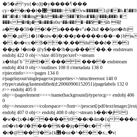
�5�a^yo{�o]tj�y����؟���
cy>��r��l�޴����t>d�vw�����1@��h.�5��!h$�l��>8�jwxm��͍{c��.s|oẓ_t4e;8��b"��lhp�%�kna��c������/
��"i�b�:i 9�t�mg�dr��a�$��7�$bn�'��@���ʂ���h �
���v�#�p��n��t�o0u^��e��f�>��$�ȁb 퍆
a���59�\�!�\ u����v"a�2kd ��6pet�rh)
��,ɼa;1�}f�niw�j�;��p�����n��<�}bњ�
�.�r�v:c�$��/�,��du��d� �}
��g� !�m� @y$���!h�qu���`��.� endstream
endobj 422 0 obj<>/size 403/type/xref>>stream
x�bbjd`b``ń3� ���  ���� endstream
endobj 404 0 obj<>/outlines 108 0 r/metadata 138 0
r/pieceinfo<>>>/pages 134 0
r/pagelayout/singlepage/ocproperties<>/structtreeroot 140 0
r/type/catalog/lastmodified(d:20060906152051)/pagelabels 132 0
r>> endobj 405 0
obj<>/pageelement<>>>/name(background)/type/ocg>> endobj 406
0
obj<>/resources<>/colorspace<>/font<>/procset[/pdf/text/imagec]/ex
endobj 407 0 obj<> endobj 408 0 obj<>stream h��r�j1}
�w�c[x�4� ����r0��r�4m�{q���
m0�vb�\f�]���&��jq��t:�`~
�r�@��f�a{k޾�oz�^���x߸�v|