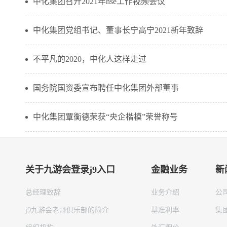
中化集团召开2021年hse工作视频会议
中化集团党组书记、董事长宁高宁2021新年致辞
不平凡的2020，中化人这样走过
国务院国资委宣布聘任中化集团外部董事
中化集团覃衡德荣获“央企楷模”荣誉称号
关于九游会登录j9入口
金融业务
新
总经理致辞
业务介绍
公
j9九游会老哥俱乐部的简介
基准利率
集