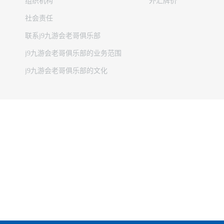
组织机构
外汇牌价
社会责任
联系j9九游会老哥俱乐部
j9九游会老哥俱乐部的业务范围
j9九游会老哥俱乐部的文化