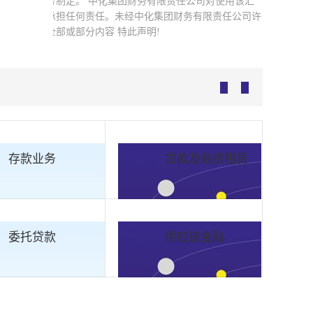
布汇率为参考制定。 中化集团财务有限责任公司对使用该汇
的结果概不承担任何责任。未经中化集团财务有限责任公司许
载本汇率表全部或部分内容 特此声明!
存款业务
贷款及融资租赁
委托贷款
供应链金融