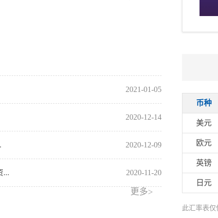
2021-01-05
币种
2020-12-14
美元
欧元
.
2020-12-09
英镑
..
2020-11-20
日元
更多>
此汇率表仅