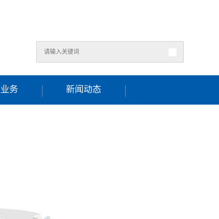
融业务
新闻动态
会老哥俱乐部
才招聘