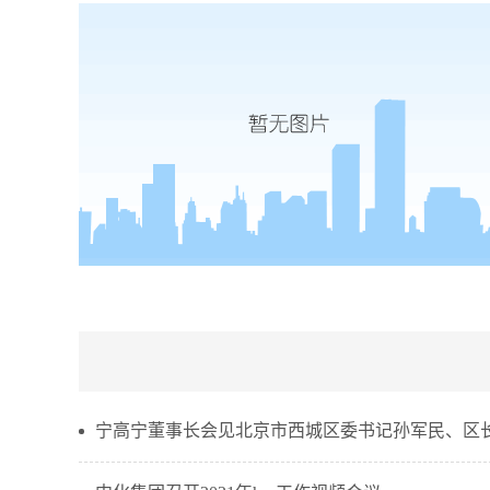
宁高宁董事长会见北京市西城区委书记孙军民、区