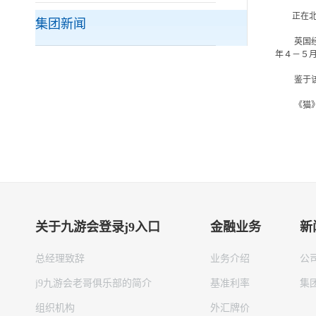
。。
正在
集团新闻
。。
英国
年４－５
。。
鉴于
。。
《猫
关于九游会登录j9入口
金融业务
新
总经理致辞
业务介绍
公
j9九游会老哥俱乐部的简介
基准利率
集
组织机构
外汇牌价