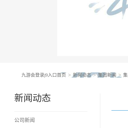
>
>
>
九游会登录j9入口首页
新闻动态
集团新闻
集
新闻动态
公司新闻