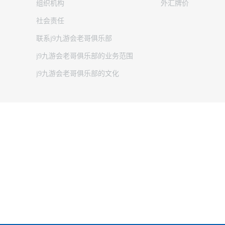
组织机构
外汇牌价
社会责任
联系j9九游会老哥俱乐部
j9九游会老哥俱乐部的业务范围
j9九游会老哥俱乐部的文化