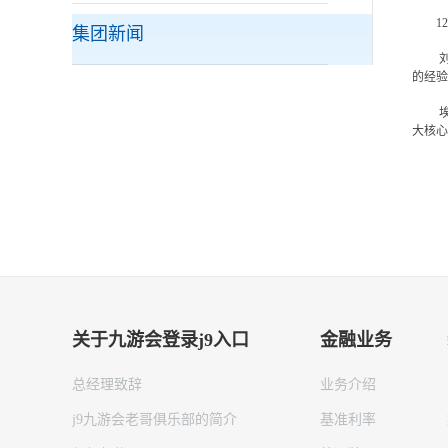
。。
1
集团新闻
。。
的经验
。。
埃
大核心
。。
关于九游会登录j9入口
金融业务
总经理致辞
业务介绍
j9九游会老哥俱乐部的简介
基准利率