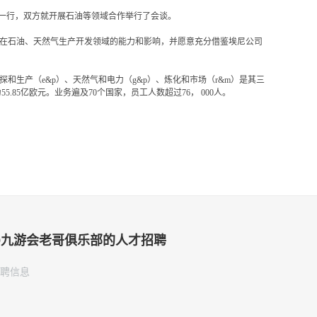
oli一行，双方就开展石油等领域合作举行了会谈。
在石油、天然气生产开发领域的能力和影响，并愿意充分借鉴埃尼公司
和生产（e&p）、天然气和电力（g&p）、炼化和市场（r&m）是其三
55.85亿欧元。业务遍及70个国家，员工人数超过76， 000人。
j9九游会老哥俱乐部的人才招聘
聘信息