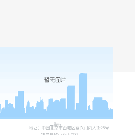
中化集团财务有限责任公司
邮件：
sinochemfinance@sinochem.com
电话：0086-10-59569332/9333
传真：0086-10-59568943
二维码
地址：中国北京市西城区复兴门内大街28号