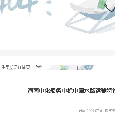
>
集团新闻详情页
海南中化船务中标中国水路运输特许
时间:
2004-07-01
浏览量