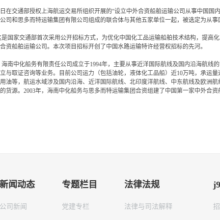
日在交通部授权上海航运交易所组织开展的“设立中外合资船舶运输公司从事中国国内港
公司和思多而特运输集团有限公司组成的联合体与其他五家单位一起，被选定为从事
这是国家交通部首次采用公开招标方式，为优化中国化工品运输船舶技术结构，提高化
合资船舶运输公司。本次项目招标开创了中国水路运输特许经营权招标的先河。
南中化船务有限责任公司成立于1994年，主要从事近洋国际航线及国内沿海航线
立与取证咨询等业务。目前公司运力（包括油轮，液体化工品船）近10万吨，承运量达
用油等，航运水域涉及国内沿海、近洋国际航线、北印度洋航线、中东航线及欧洲航
的货源。2003年，海南中化船务与思多而特运输集团合资组建了中国第一家中外合
新闻动态
专题栏目
法律法规
公司新闻
党建专栏
法律与司法解释
招