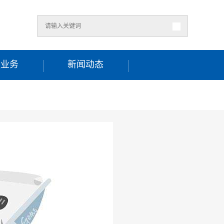
融业务
新闻动态
会老哥俱乐部
才招聘