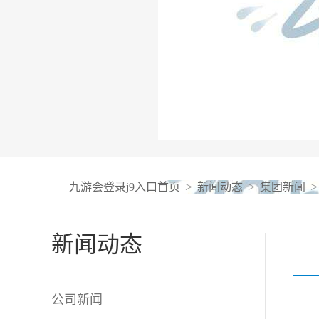
>
>
九游会登录j9入口首页
新闻动态
集团新闻
新闻动态
公司新闻