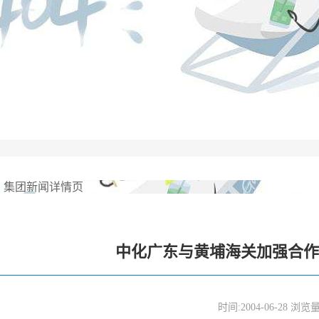
>
集团新闻详情页
中化广东与黄埔海关加强合作-
时间:
2004-06-28
浏览量