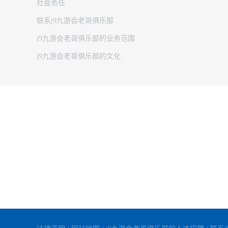
社会责任
联系j9九游会老哥俱乐部
j9九游会老哥俱乐部的业务范围
j9九游会老哥俱乐部的文化