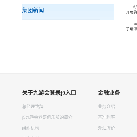
。。
6
集团新闻
开展的
。。
m
了与海
。。
关于九游会登录j9入口
金融业务
总经理致辞
业务介绍
j9九游会老哥俱乐部的简介
基准利率
组织机构
外汇牌价