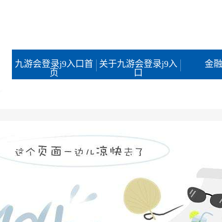
九游会登录j9入口首
关于九游会登录j9入
金
页
口
专题栏目
法律法规
j9九游
的人