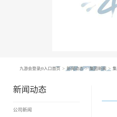
>
>
>
九游会登录j9入口首页
新闻动态
集团新闻
集
新闻动态
公司新闻