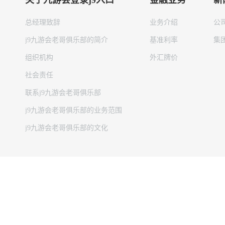
关于九游会登录j9入口
金融业务
新
总经理致辞
业务介绍
公
j9九游会老哥俱乐部的简介
基准利率
集
组织机构
外汇牌价
社会责任
联系j9九游会老哥俱乐部
j9九游会老哥俱乐部的业务范围
j9九游会老哥俱乐部的文化