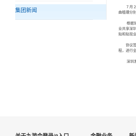
。。
７月
集团新闻
曲植珊分
。。
根据
业共享深
贴和贴现
。。
协议
程，进行
。。
深圳
。。
。。