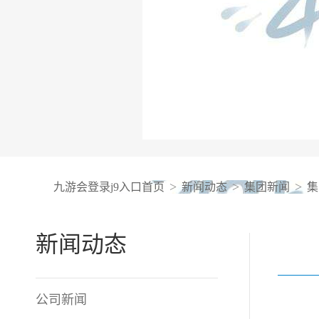
>
>
>
九游会登录j9入口首页
新闻动态
集团新闻
集
新闻动态
公司新闻