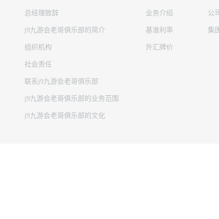
总经理致辞
业务介绍
公
j9九游会老哥俱乐部的简介
基准利率
集
组织机构
外汇牌价
社会责任
联系j9九游会老哥俱乐部
j9九游会老哥俱乐部的业务范围
j9九游会老哥俱乐部的文化