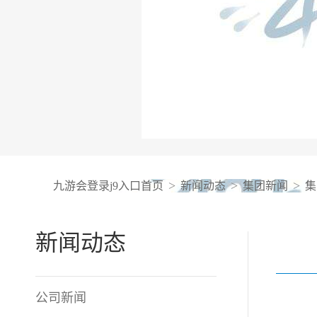
>
>
>
九游会登录j9入口首页
新闻动态
集团新闻
集
新闻动态
公司新闻