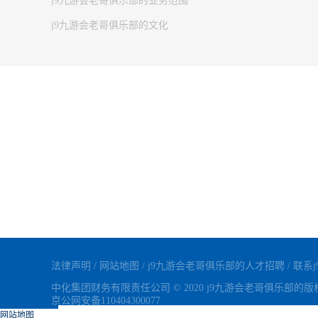
j9九游会老哥俱乐部的业务范围
j9九游会老哥俱乐部的文化
法律声明 /
网站地图 /
j9九游会老哥俱乐部的人才招聘 /
联系
中化集团财务有限责任公司 © 2020 j9九游会老哥俱乐部的
京公网安备110404300077
网站地图