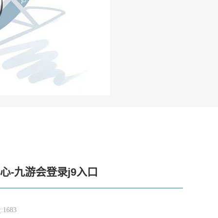
-九游会登录j9入口
:
1683