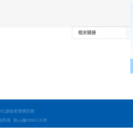
相关链接
j9九游会老哥俱乐部
版权所有
京icp备09081535号