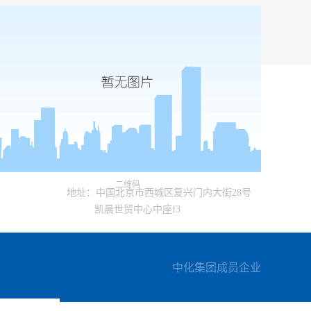
中化集团财务有限责任公司
邮件：
sinochemfinance@sinochem.com
电话：0086-10-59569332/9333
传真：0086-10-59568943
二维码
地址：中国北京市西城区复兴门内大街28号
凯晨世贸中心中座f3
中化集团成员企业