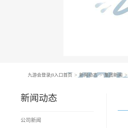
>
>
九游会登录j9入口首页
新闻动态
集团新闻
新闻动态
公司新闻