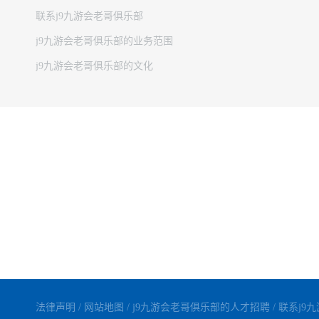
联系j9九游会老哥俱乐部
j9九游会老哥俱乐部的业务范围
j9九游会老哥俱乐部的文化
法律声明 /
网站地图 /
j9九游会老哥俱乐部的人才招聘 /
联系j9