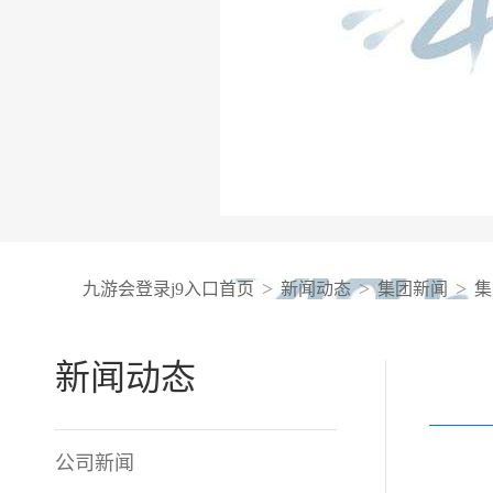
>
>
>
九游会登录j9入口首页
新闻动态
集团新闻
集
新闻动态
公司新闻