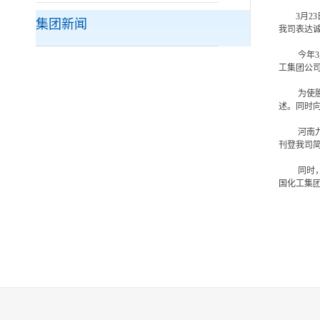
。。
3月2
集团新闻
我司表达
。。
今年
工集团公
。。
为使
述。同时
。。
河南
刊登我司
。。
同时
国化工集
。。