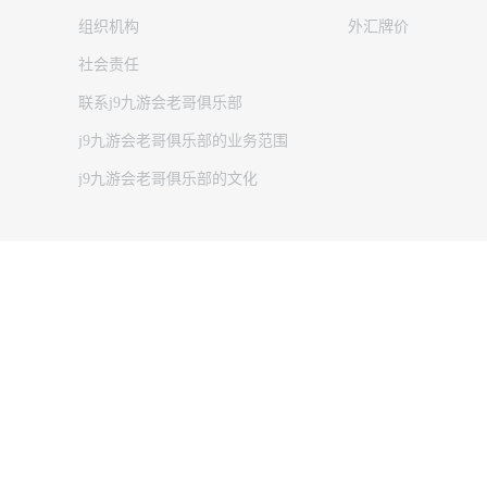
组织机构
外汇牌价
社会责任
联系j9九游会老哥俱乐部
j9九游会老哥俱乐部的业务范围
j9九游会老哥俱乐部的文化