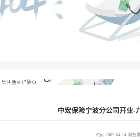
>
集团新闻详情页
中宏保险宁波分公司开业-九
时间:
2005-04-14
浏览量