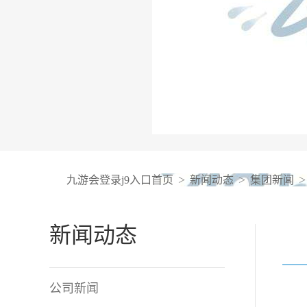
>
>
九游会登录j9入口首页
新闻动态
集团新闻
新闻动态
公司新闻