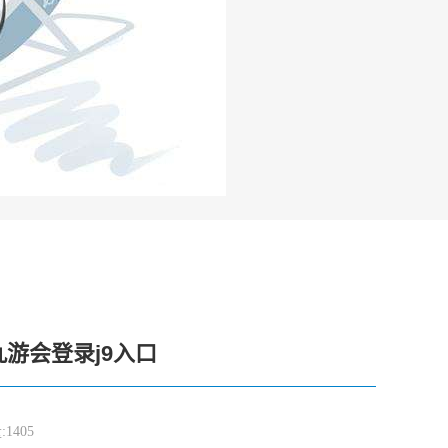
游会登录j9入口
:
1405