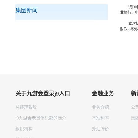
。。
3月
集团新闻
业银行、中
。。
本次
财政非税
。。
关于九游会登录j9入口
金融业务
新
总经理致辞
业务介绍
公
j9九游会老哥俱乐部的简介
基准利率
集
组织机构
外汇牌价