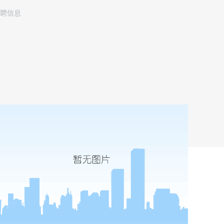
聘信息
中化集团财务有限责任公司
邮件：
sinochemfinance@sinochem.com
电话：0086-10-59569332/9333
传真：0086-10-59568943