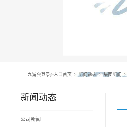
>
>
九游会登录j9入口首页
新闻动态
集团新闻
新闻动态
公司新闻