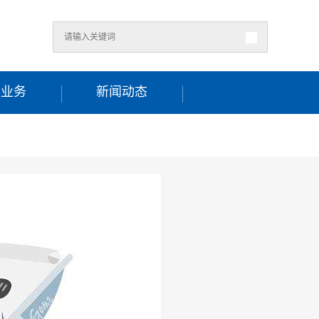
融业务
新闻动态
会老哥俱乐部
才招聘