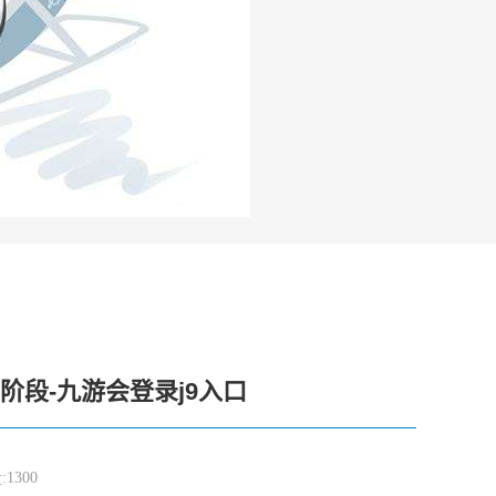
段-九游会登录j9入口
:
1300