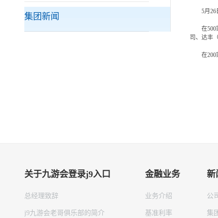
。。
5月2
集团新闻
。。
在50
司、达丰
。。
在20
。。
。。
关于九游会登录j9入口
金融业务
新
总经理致辞
业务介绍
公
j9九游会老哥俱乐部的简介
基准利率
集