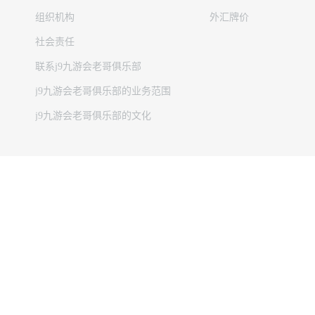
组织机构
外汇牌价
社会责任
联系j9九游会老哥俱乐部
j9九游会老哥俱乐部的业务范围
j9九游会老哥俱乐部的文化