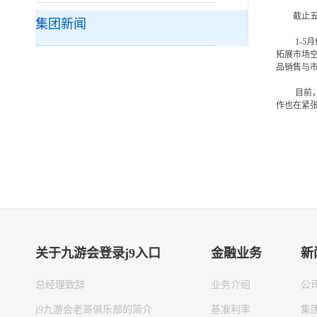
。。
截止
集团新闻
。。
1-5
拓展市场
品销售与
。。
目前，
作也在紧
。。
关于九游会登录j9入口
金融业务
新
总经理致辞
业务介绍
公
j9九游会老哥俱乐部的简介
基准利率
集