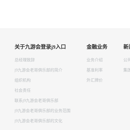
关于九游会登录j9入口
金融业务
新
总经理致辞
业务介绍
公
j9九游会老哥俱乐部的简介
基准利率
集
组织机构
外汇牌价
社会责任
联系j9九游会老哥俱乐部
j9九游会老哥俱乐部的业务范围
j9九游会老哥俱乐部的文化