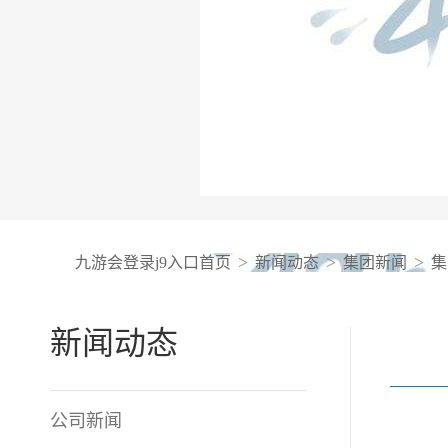
>
>
>
九游会登录j9入口首页
新闻动态
集团新闻
集
新闻动态
公司新闻