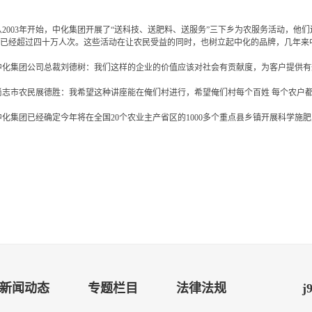
2003年开始，中化集团开展了“送科技、送肥料、送服务”三下乡为农服务活动，
已经超过四十万人次。这些活动在让农民受益的同时，也树立起中化的品牌，几年来中
中化集团公司总裁刘德树：我们这样的企业的价值应该对社会有贡献度，为客户提供有
志市农民展德胜：我希望这种讲座能在俺们村进行，希望俺们村每个百姓 每个农户都
化集团已经确定今年将在全国20个农业主产省区的1000多个重点县乡镇开展科学施
新闻动态
专题栏目
法律法规