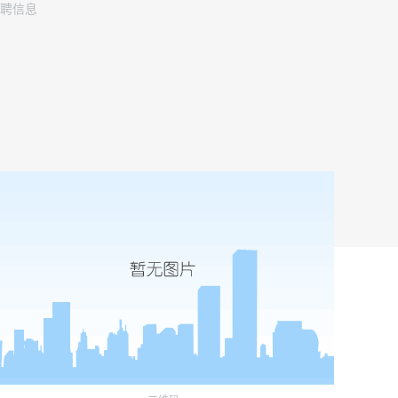
聘信息
中化集团财务有限责任公司
邮件：
sinochemfinance@sinochem.com
电话：0086-10-59569332/9333
传真：0086-10-59568943