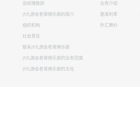
总经理致辞
业务介绍
j9九游会老哥俱乐部的简介
基准利率
组织机构
外汇牌价
社会责任
联系j9九游会老哥俱乐部
j9九游会老哥俱乐部的业务范围
j9九游会老哥俱乐部的文化