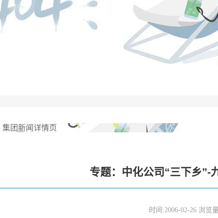
>
集团新闻详情页
专题：中化公司“三下乡”-
时间:
2006-02-26
浏览量