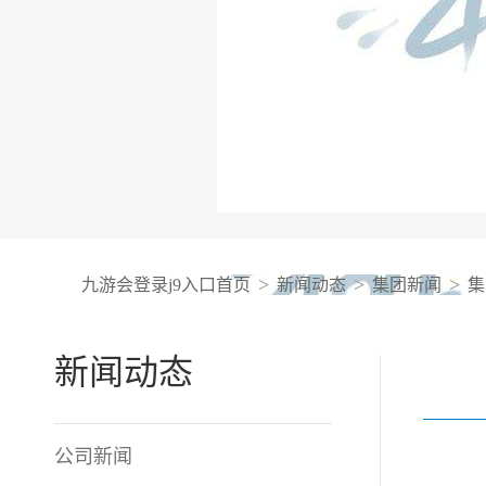
>
>
>
九游会登录j9入口首页
新闻动态
集团新闻
集
新闻动态
公司新闻