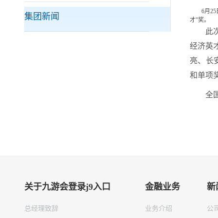
6月25
集团新闻
才”奖。
此次评
经济英
亮、长
和单项
全国政
关于九游会登录j9入口
金融业务
新
总经理致辞
业务介绍
公