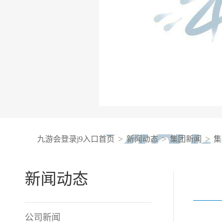
>
>
>
九游会登录j9入口首页
新闻动态
集团新闻
集
新闻动态
公司新闻