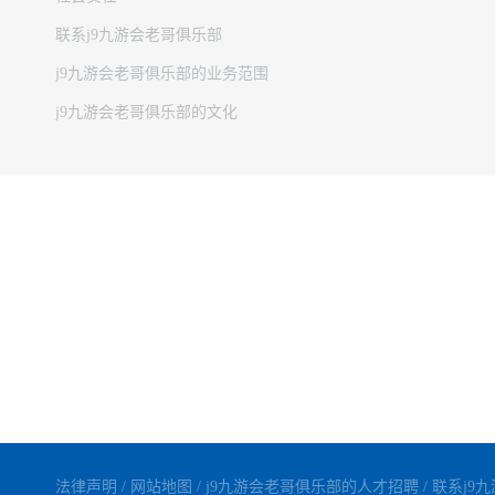
联系j9九游会老哥俱乐部
j9九游会老哥俱乐部的业务范围
j9九游会老哥俱乐部的文化
法律声明 /
网站地图 /
j9九游会老哥俱乐部的人才招聘 /
联系j9