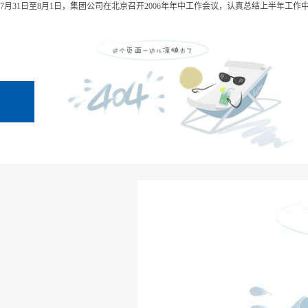
7月31日至8月1日，集团公司在北京召开2006年年中工作会议，认真总结上半年工