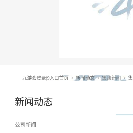
>
>
>
九游会登录j9入口首页
新闻动态
集团新闻
集
新闻动态
公司新闻