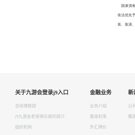
国家质
依法优先
装、装潢
关于九游会登录j9入口
金融业务
新
总经理致辞
业务介绍
公
j9九游会老哥俱乐部的简介
基准利率
集
组织机构
外汇牌价