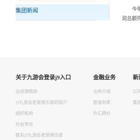
今年前
集团新闻
润总额
关于九游会登录j9入口
金融业务
新
总经理致辞
业务介绍
公
j9九游会老哥俱乐部的简介
基准利率
集
组织机构
外汇牌价
社会责任
联系j9九游会老哥俱乐部