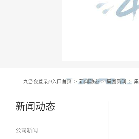
>
>
>
九游会登录j9入口首页
新闻动态
集团新闻
集
新闻动态
公司新闻