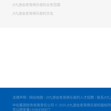
j9九游会老哥俱乐部的业务范围
j9九游会老哥俱乐部的文化
法律声明 /
网站地图 /
j9九游会老哥俱乐部的人才招聘 /
联系j9
中化集团财务有限责任公司 © 2020 j9九游会老哥俱乐部的版权
京公网安备110404300077