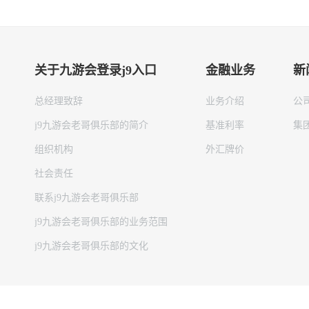
关于九游会登录j9入口
金融业务
新
总经理致辞
业务介绍
公
j9九游会老哥俱乐部的简介
基准利率
集
组织机构
外汇牌价
社会责任
联系j9九游会老哥俱乐部
j9九游会老哥俱乐部的业务范围
j9九游会老哥俱乐部的文化