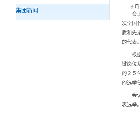
３月
集团新闻
会
次全国
质和先
的代表
根
键岗位
的２５
的选举
会
表选举