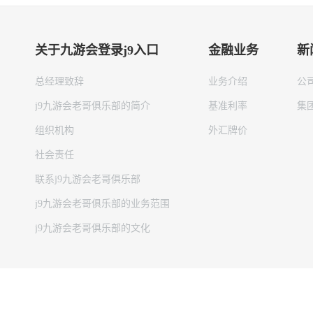
关于九游会登录j9入口
金融业务
新
总经理致辞
业务介绍
公
j9九游会老哥俱乐部的简介
基准利率
集
组织机构
外汇牌价
社会责任
联系j9九游会老哥俱乐部
j9九游会老哥俱乐部的业务范围
j9九游会老哥俱乐部的文化