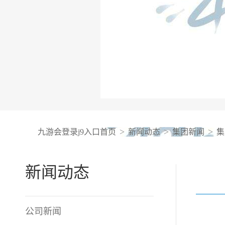
>
>
>
九游会登录j9入口首页
新闻动态
集团新闻
集
新闻动态
公司新闻