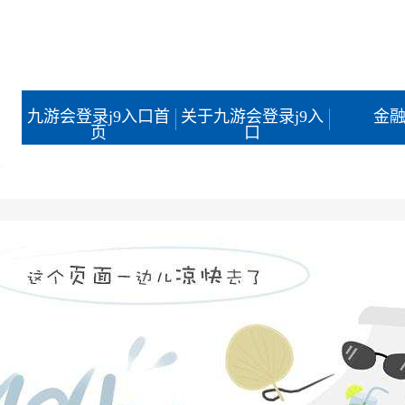
九游会登录j9入口首
关于九游会登录j9入
金
页
口
专题栏目
法律法规
j9九游
的人