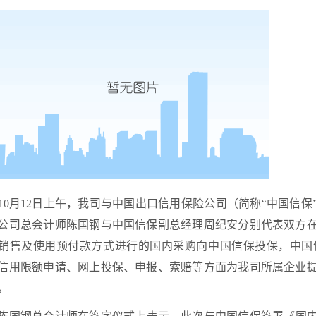
月12日
上午，我司与中国出口信用保险公司（简称“中国信保
公司总会计师陈国钢与中国信保副总经理周纪安分别代表双方
销售及使用预付款方式进行的国内采购向中国信保投保，中国
信用限额申请、网上投保、申报、索赔等方面为我司所属企业
。