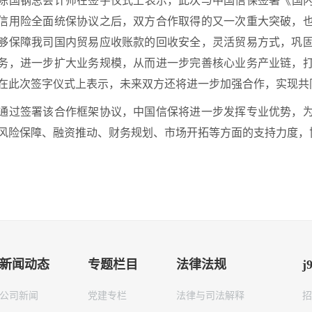
钢总会计师在签字仪式上表示，此次与中国信保签署《国内贸
信用险全面统保协议之后，双方合作取得的又一次重大突破，
够保障我司国内贸易应收账款的回收安全，灵活贸易方式，巩
务，进一步扩大业务规模，从而进一步完善核心业务产业链，
在此次签字仪式上表示，未来双方还将进一步加强合作，实现共
签署该合作框架协议，中国信保将进一步发挥专业优势，为
风险保障、融资推动、财务规划、市场开拓等方面的支持力度，
新闻动态
专题栏目
法律法规
公司新闻
党建专栏
法律与司法解释
招