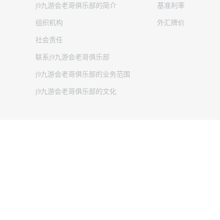
j9九游会老哥俱乐部的简介
基准利率
组织机构
外汇牌价
社会责任
联系j9九游会老哥俱乐部
j9九游会老哥俱乐部的业务范围
j9九游会老哥俱乐部的文化