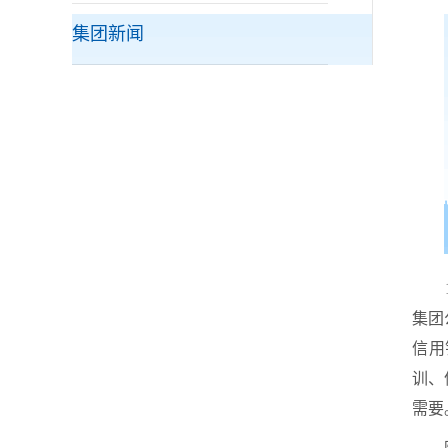
集团新闻
10
集团
信用
训、
需要