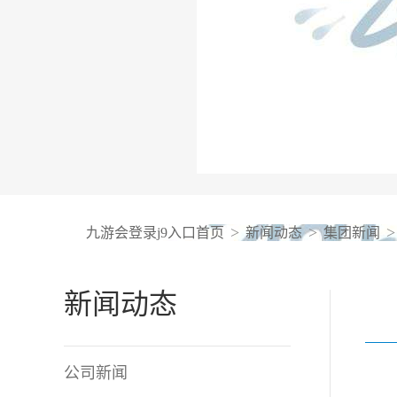
>
>
九游会登录j9入口首页
新闻动态
集团新闻
新闻动态
公司新闻