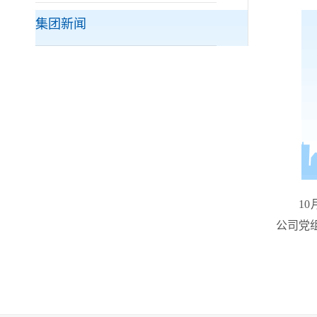
集团新闻
10月
公司党