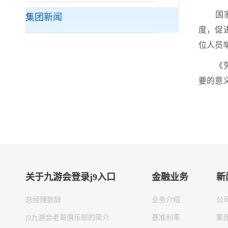
国家新
集团新闻
度，促
位人员
《劳动
要的意
关于九游会登录j9入口
金融业务
新
总经理致辞
业务介绍
公
j9九游会老哥俱乐部的简介
基准利率
集