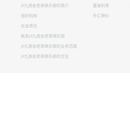
j9九游会老哥俱乐部的简介
基准利率
组织机构
外汇牌价
社会责任
联系j9九游会老哥俱乐部
j9九游会老哥俱乐部的业务范围
j9九游会老哥俱乐部的文化