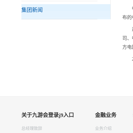
中
集团新闻
布的
这是
司、
方电
20
关于九游会登录j9入口
金融业务
总经理致辞
业务介绍