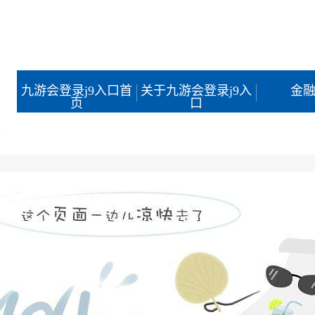
九游会登录j9入口首
关于九游会登录j9入
金
页
口
专题栏目
法律法规
j9九游
的人