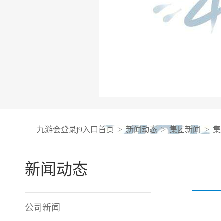
>
>
>
九游会登录j9入口首页
新闻动态
集团新闻
集
新闻动态
公司新闻