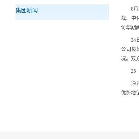
8月24
集团新闻
裁、中
访华期
24日
公司良
况。双
25－
通过考
优势地