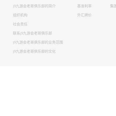
j9九游会老哥俱乐部的简介
基准利率
集
组织机构
外汇牌价
社会责任
联系j9九游会老哥俱乐部
j9九游会老哥俱乐部的业务范围
j9九游会老哥俱乐部的文化