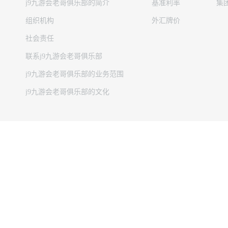
j9九游会老哥俱乐部的简介
基准利率
集
组织机构
外汇牌价
社会责任
联系j9九游会老哥俱乐部
j9九游会老哥俱乐部的业务范围
j9九游会老哥俱乐部的文化