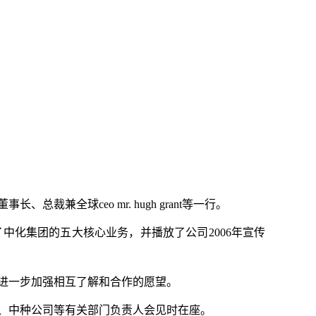
兼全球ceo mr. hugh grant等一行。
了中化集团的五大核心业务，并播放了公司2006年宣传
进一步加强相互了解和合作的愿望。
中种公司等有关部门负责人会见时在座。