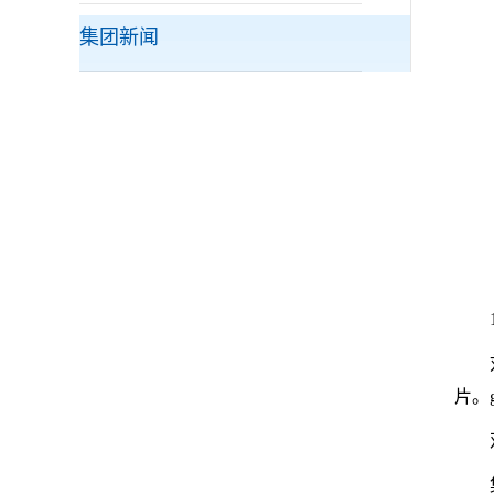
集团新闻
11
刘总
片。
双方
集团