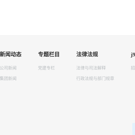
新闻动态
专题栏目
法律法规
公司新闻
党建专栏
法律与司法解释
招
集团新闻
行政法规与部门规章