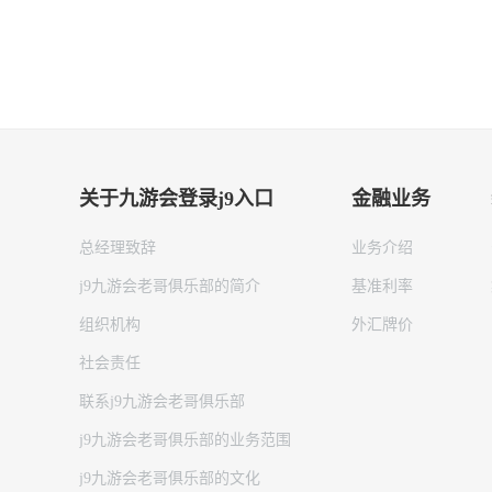
关于九游会登录j9入口
金融业务
总经理致辞
业务介绍
j9九游会老哥俱乐部的简介
基准利率
组织机构
外汇牌价
社会责任
联系j9九游会老哥俱乐部
j9九游会老哥俱乐部的业务范围
j9九游会老哥俱乐部的文化