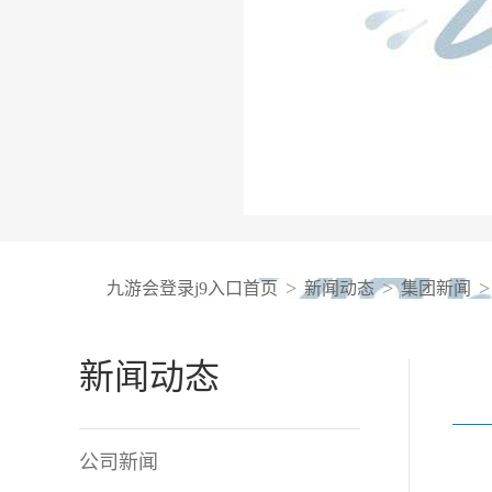
>
>
九游会登录j9入口首页
新闻动态
集团新闻
新闻动态
公司新闻