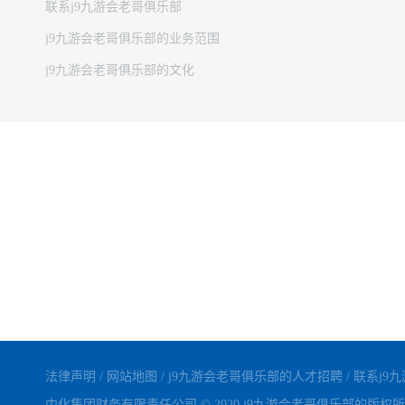
联系j9九游会老哥俱乐部
j9九游会老哥俱乐部的业务范围
j9九游会老哥俱乐部的文化
法律声明 /
网站地图 /
j9九游会老哥俱乐部的人才招聘 /
联系j9
中化集团财务有限责任公司 © 2020 j9九游会老哥俱乐部的版权