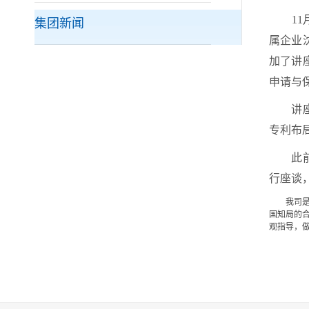
11月
集团新闻
属企业
加了讲
申请与
讲座结
专利布
此前
行座谈
我司是国
国知局的
观指导，