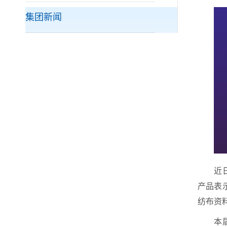
集团新闻
近日，
产品表
纺布资
本届磷