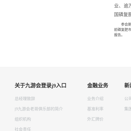
业、逾
国磷复
参会期间
前磷复肥
报告。
关于九游会登录j9入口
金融业务
新
总经理致辞
业务介绍
公
j9九游会老哥俱乐部的简介
基准利率
集
组织机构
外汇牌价
社会责任