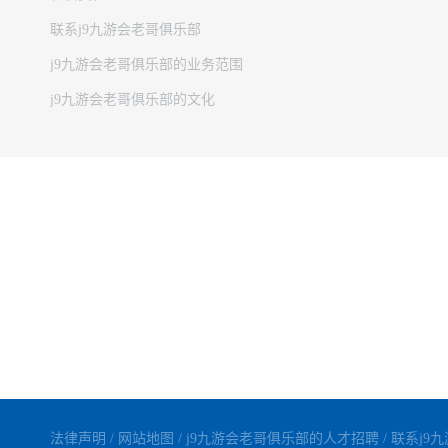
联系j9九游会老哥俱乐部
j9九游会老哥俱乐部的业务范围
j9九游会老哥俱乐部的文化
法律声明 /
网站地图 /
j9九游会老哥俱乐部的人才招聘 /
联系j9