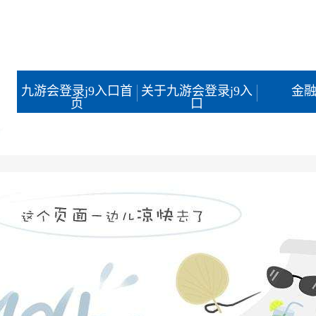
九游会登录j9入口首
关于九游会登录j9入
金
页
口
专题栏目
法律法规
j9九游
的人