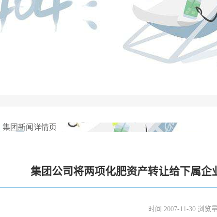
>
集团新闻详情页
集团公司将两项化肥资产转让给下属企业
时间:
2007-11-30
浏览量