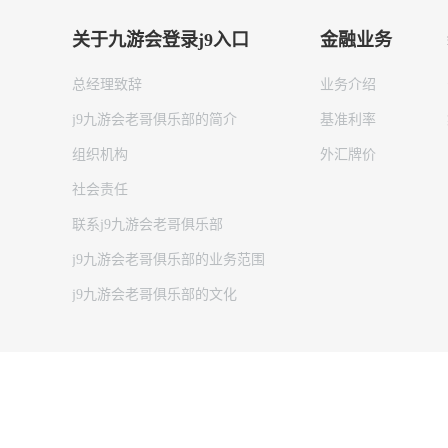
关于九游会登录j9入口
金融业务
总经理致辞
业务介绍
j9九游会老哥俱乐部的简介
基准利率
组织机构
外汇牌价
社会责任
联系j9九游会老哥俱乐部
j9九游会老哥俱乐部的业务范围
j9九游会老哥俱乐部的文化