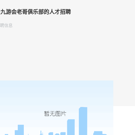
j9九游会老哥俱乐部的人才招聘
聘信息
中化集团财务有限责任公司
邮件：
sinochemfinance@sinochem.com