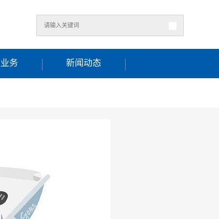
融业务
新闻动态
会老哥俱乐部
才招聘