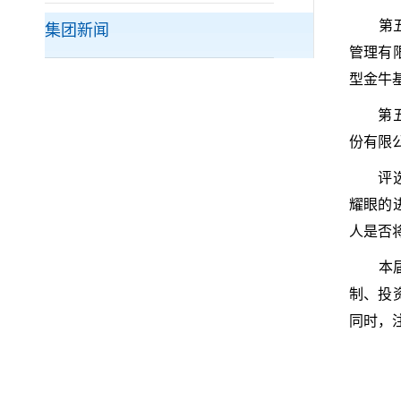
第五届
集团新闻
管理有限
型金牛
第五届
份有限
评选专
耀眼的
人是否
本届中
制、投
同时，