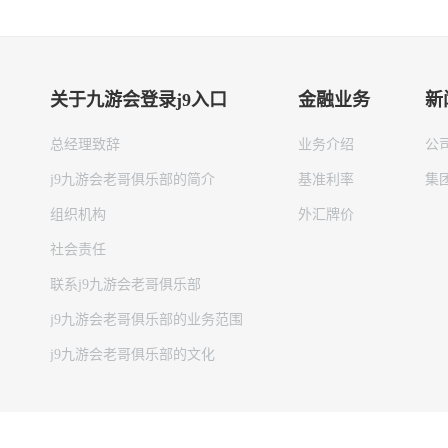
关于九游会登录j9入口
金融业务
新
总经理致辞
业务介绍
公
j9九游会老哥俱乐部的简介
基准利率
集
组织机构
外汇牌价
社会责任
联系j9九游会老哥俱乐部
j9九游会老哥俱乐部的业务范围
j9九游会老哥俱乐部的文化