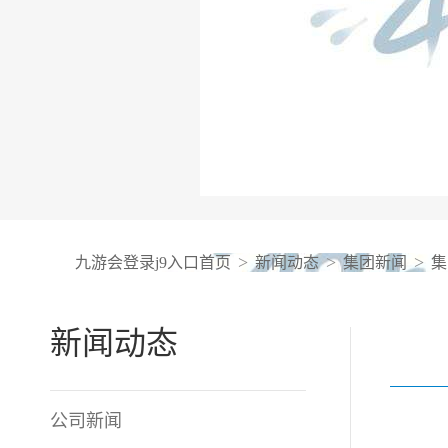
>
>
>
九游会登录j9入口首页
新闻动态
集团新闻
集
新闻动态
公司新闻