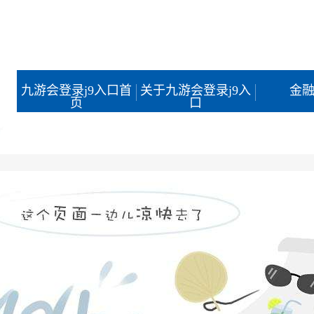
九游会登录j9入口首
关于九游会登录j9入
金
页
口
专题栏目
法律法规
j9九游
的人