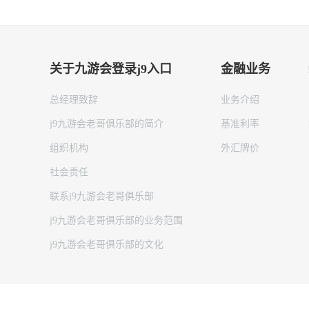
关于九游会登录j9入口
金融业务
总经理致辞
业务介绍
j9九游会老哥俱乐部的简介
基准利率
组织机构
外汇牌价
社会责任
联系j9九游会老哥俱乐部
j9九游会老哥俱乐部的业务范围
j9九游会老哥俱乐部的文化