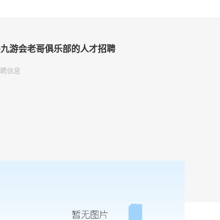
j9九游会老哥俱乐部的人才招聘
聘信息
中化集团财务有限责任公司