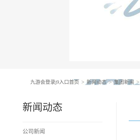
>
>
九游会登录j9入口首页
新闻动态
集团新闻
新闻动态
公司新闻