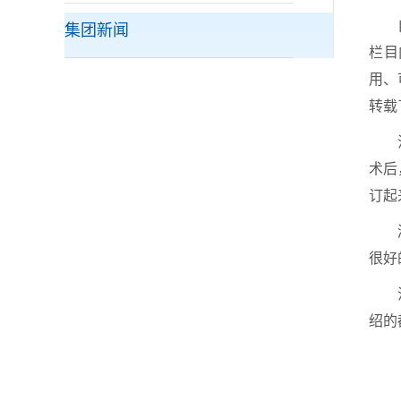
自2
集团新闻
栏目
用、
转载
江西
术后
订起
湖南
很好
江苏
绍的