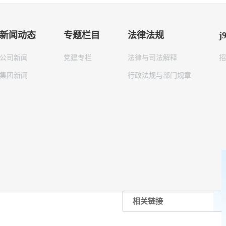
新闻动态
专题栏目
法律法规
公司新闻
党建专栏
法律与司法解释
招
集团新闻
行政法规与部门规章
相关链接