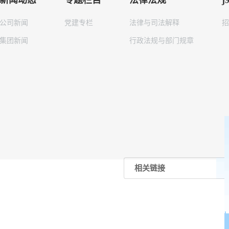
新闻动态
专题栏目
法律法规
公司新闻
党建专栏
法律与司法解释
招
集团新闻
行政法规与部门规章
相关链接