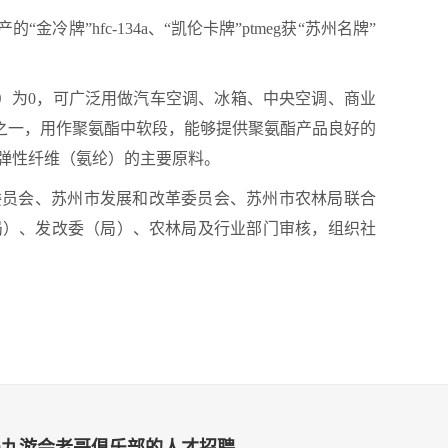
“金冷牌”hfc
-134a
、“凯伦卡牌”ptmeg获“苏州名牌”
p）为0，可广泛用做汽车空调、冰箱、中央空调、商业
料之一，用作聚氨酯中软段，能够提供聚氨酯产品良好的
弹性纤维（氨纶）的主要原料。
员会、苏州市发展和改革委员会、苏州市农林局联合
局）、发改委（局）、农林局及行业部门审核，组织社